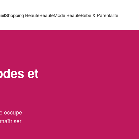
eil
Shopping Beauté
Beauté
Mode Beauté
Bébé & Parentalité
odes et
ce occupe
maîtriser