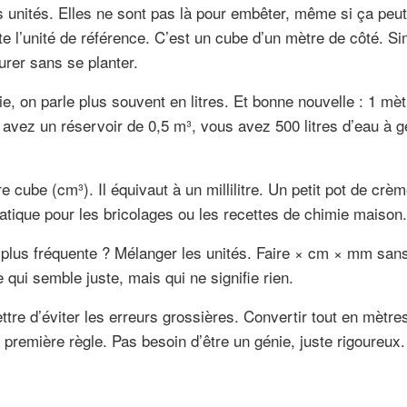
s unités. Elles ne sont pas là pour embêter, même si ça peu
e l’unité de référence. C’est un cube d’un mètre de côté. Si
rer sans se planter.
ie, on parle plus souvent en litres. Et bonne nouvelle : 1 mè
s avez un réservoir de 0,5 m³, vous avez 500 litres d’eau à g
e cube (cm³). Il équivaut à un millilitre. Un petit pot de crè
tique pour les bricolages ou les recettes de chimie maison.
la plus fréquente ? Mélanger les unités. Faire × cm × mm san
 qui semble juste, mais qui ne signifie rien.
tre d’éviter les erreurs grossières. Convertir tout en mètres
a première règle. Pas besoin d’être un génie, juste rigoureux.