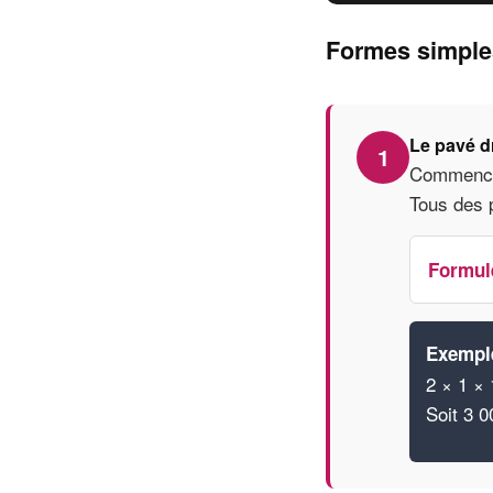
Formes simples
Le pavé dr
1
Commencez
Tous des 
Formul
Exemple
2 × 1 × 
Soit 3 00