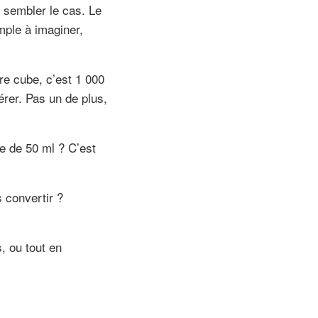
t sembler le cas. Le
mple à imaginer,
tre cube, c’est 1 000
érer. Pas un de plus,
me de 50 ml ? C’est
s convertir ?
, ou tout en