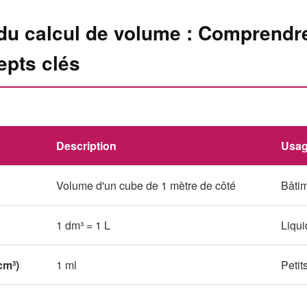
du calcul de volume : Comprendre
epts clés
Description
Usag
Volume d'un cube de 1 mètre de côté
Bâtim
1 dm³ = 1 L
Liqui
cm³)
1 ml
Petit