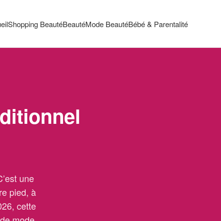
eil
Shopping Beauté
Beauté
Mode Beauté
Bébé & Parentalité
ditionnel
C’est une
re pied, à
026, cette
t de mode,