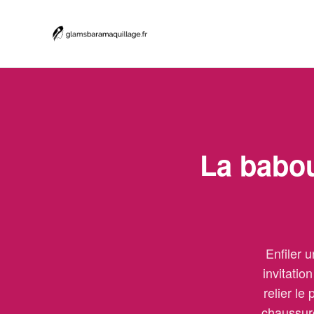
La babou
Enfiler 
invitatio
relier le
chaussure