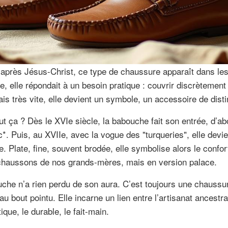
le après Jésus-Christ, ce type de chaussure apparaît dans l
e, elle répondait à un besoin pratique : couvrir discrètemen
s très vite, elle devient un symbole, un accessoire de disti
ut ça ? Dès le XVIe siècle, la babouche fait son entrée, d’a
. Puis, au XVIIe, avec la vogue des "turqueries", elle devi
ne. Plate, fine, souvent brodée, elle symbolise alors le confo
haussons de nos grands-mères, mais en version palace.
uche n’a rien perdu de son aura. C’est toujours une chaussur
u bout pointu. Elle incarne un lien entre l’artisanat ancestra
ique, le durable, le fait-main.