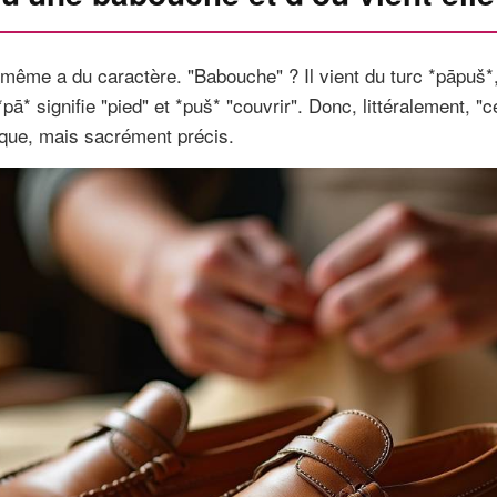
 même a du caractère. "Babouche" ? Il vient du turc *pāpuš*
ā* signifie "pied" et *puš* "couvrir". Donc, littéralement, "c
ique, mais sacrément précis.