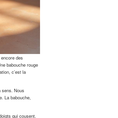
t encore des
 Une babouche rouge
tion, c’est la
n sens. Nous
e. La babouche,
doigts qui cousent.