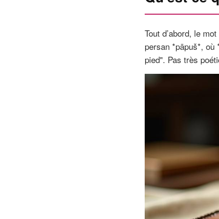
Tout d’abord, le mot
persan *pāpuš*, où *p
pied". Pas très poét