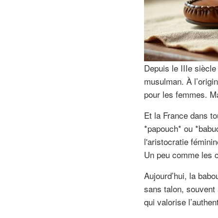
Depuis le IIIe sièc
musulman. À l’origin
pour les femmes. Mai
Et la France dans to
*papouch* ou *babuc*
l'aristocratie fémini
Un peu comme les c
Aujourd’hui, la babo
sans talon, souvent a
qui valorise l’authent