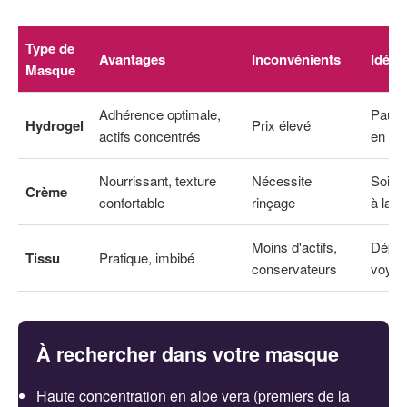
Type de
Avantages
Inconvénients
Idéal
Masque
Adhérence optimale,
Pause
Hydrogel
Prix élevé
actifs concentrés
en jo
Nourrissant, texture
Nécessite
Soiré
Crème
confortable
rinçage
à la 
Moins d'actifs,
Dépar
Tissu
Pratique, imbibé
conservateurs
voyag
À rechercher dans votre masque
Haute concentration en aloe vera (premiers de la