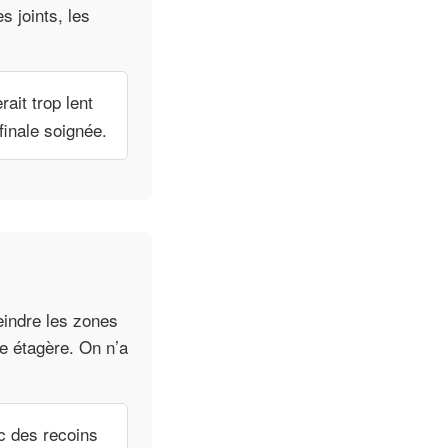
s joints, les
ait trop lent
finale soignée.
eindre les zones
ne étagère. On n’a
c des recoins