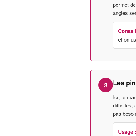
permet de 
angles ser
Conseil
et on us
Les pi
3
Ici, le ma
difficiles
pas besoin
Usage 