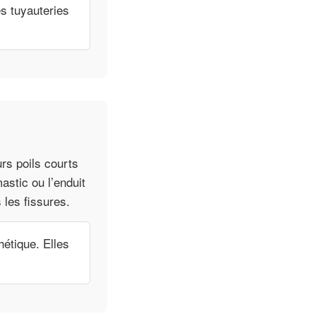
es tuyauteries
urs poils courts
astic ou l’enduit
 les fissures.
étique. Elles