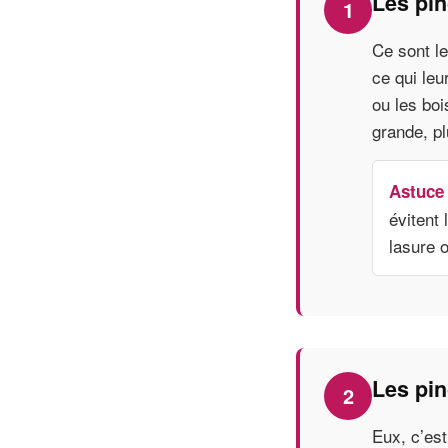
Les pin
1
Ce sont le
ce qui leu
ou les boi
grande, pl
Astuce 
évitent
lasure o
Les pin
2
Eux, c’est