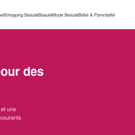
eil
Shopping Beauté
Beauté
Mode Beauté
Bébé & Parentalité
pour des
 et une
s courants