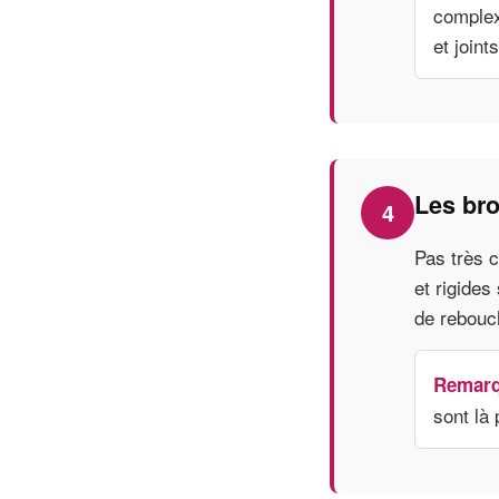
complex
et joints
Les br
4
Pas très c
et rigides
de rebouch
Remarq
sont là