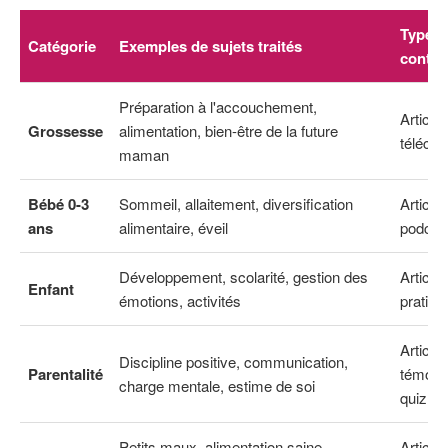
Type d
Catégorie
Exemples de sujets traités
conte
Préparation à l'accouchement,
Article
Grossesse
alimentation, bien-être de la future
téléch
maman
Bébé 0-3
Sommeil, allaitement, diversification
Articles
ans
alimentaire, éveil
podcas
Développement, scolarité, gestion des
Article
Enfant
émotions, activités
pratiqu
Articles
Discipline positive, communication,
Parentalité
témoig
charge mentale, estime de soi
quiz
Petits maux, alimentation saine,
Article