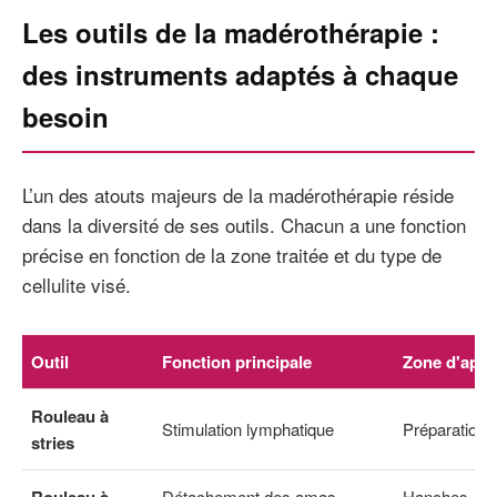
Les outils de la madérothérapie :
des instruments adaptés à chaque
besoin
L’un des atouts majeurs de la madérothérapie réside
dans la diversité de ses outils. Chacun a une fonction
précise en fonction de la zone traitée et du type de
cellulite visé.
Outil
Fonction principale
Zone d'appl
Rouleau à
Stimulation lymphatique
Préparation 
stries
Rouleau à
Détachement des amas
Hanches, cu