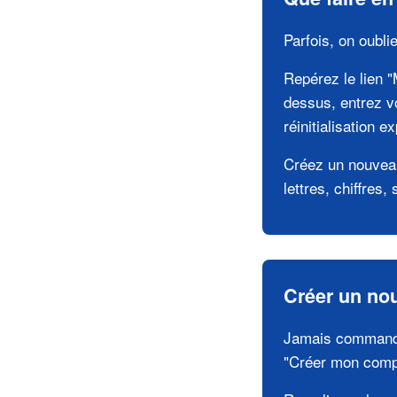
Parfois, on oubli
Repérez le lien 
dessus, entrez v
réinitialisation e
Créez un nouveau
lettres, chiffres
Créer un nou
Jamais commandé 
"Créer mon compte