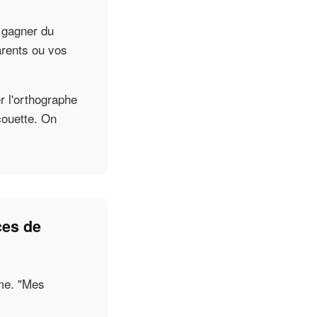
 gagner du
arents ou vos
r l'orthographe
couette. On
ces de
ème. "Mes