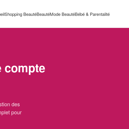
eil
Shopping Beauté
Beauté
Mode Beauté
Bébé & Parentalité
e compte
stion des
mplet pour