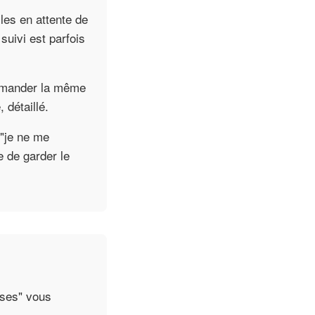
les en attente de
uivi est parfois
ommander la même
 détaillé.
 "je ne me
e de garder le
sses" vous