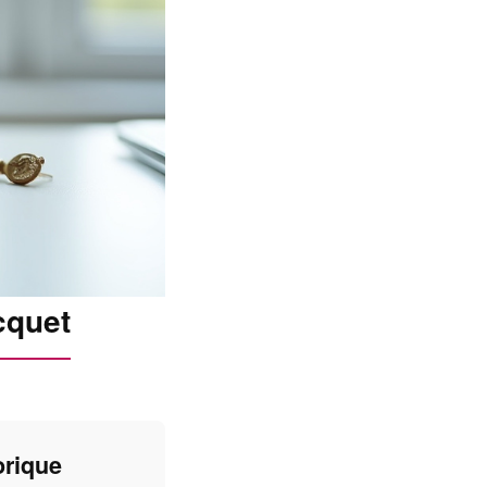
cquet
orique