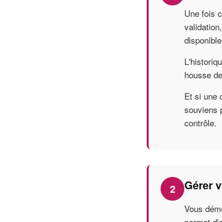
Une fois c
validation
disponible
L'histori
housse de 
Et si une
souviens p
contrôle.
Gérer v
2
Vous démé
permet d'e