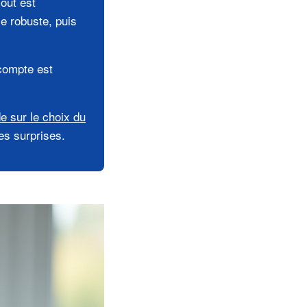
out est
se robuste, puis
 compte est
de sur le choix du
es surprises.