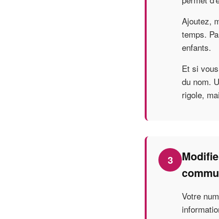
Ajoutez, 
temps. Pa
enfants.
Et si vous
du nom. Un
rigole, ma
Modifie
3
commun
Votre num
informatio