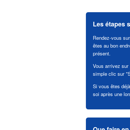
Les étapes s
Rendez-vous sur l
êtes au bon endr
présent.
Vous arrivez sur 
simple clic sur "
Si vous êtes déjà
soi après une lon
Que faire en