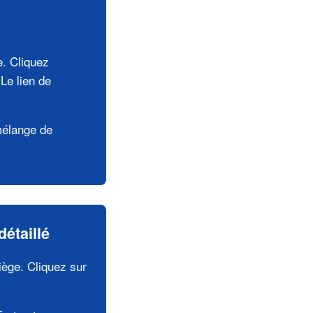
e. Cliquez
Le lien de
mélange de
étaillé
ège. Cliquez sur