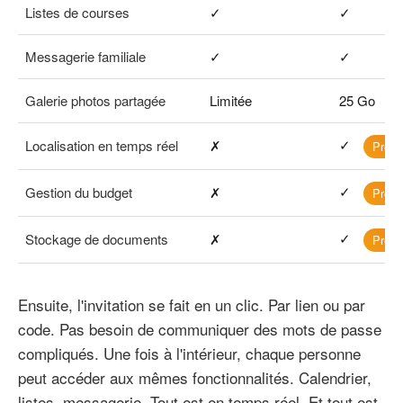
Listes de courses
✓
✓
Messagerie familiale
✓
✓
Galerie photos partagée
Limitée
25 Go
✓
Localisation en temps réel
✗
Prem
✓
Gestion du budget
✗
Prem
✓
Stockage de documents
✗
Prem
Ensuite, l'invitation se fait en un clic. Par lien ou par
code. Pas besoin de communiquer des mots de passe
compliqués. Une fois à l'intérieur, chaque personne
peut accéder aux mêmes fonctionnalités. Calendrier,
listes, messagerie. Tout est en temps réel. Et tout est