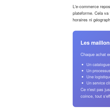
L'e-commerce repose
plateforme. Cela va 
horaires ni géograp
Les maillon
Chaque achat en
Un catalogue
Un processus
Une logistiqu
Un service cli
Ce n'est pas jus
coince, tout s'ef