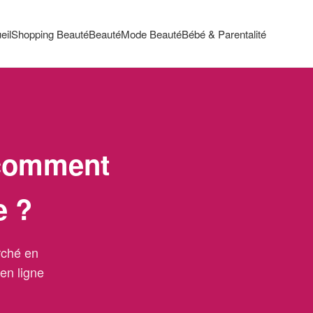
eil
Shopping Beauté
Beauté
Mode Beauté
Bébé & Parentalité
 comment
e ?
rché en
en ligne