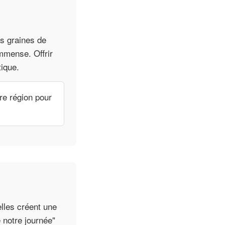
es graines de
mmense. Offrir
tique.
re région pour
elles créent une
 notre journée"