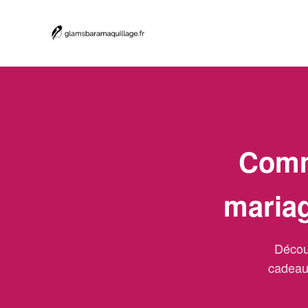
Comm
mariag
Décou
cadeaux