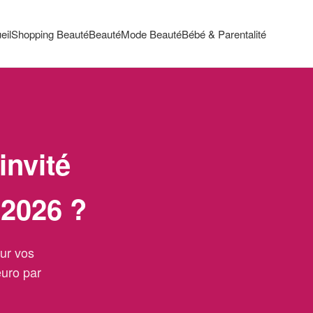
eil
Shopping Beauté
Beauté
Mode Beauté
Bébé & Parentalité
nvité
 2026 ?
ur vos
euro par