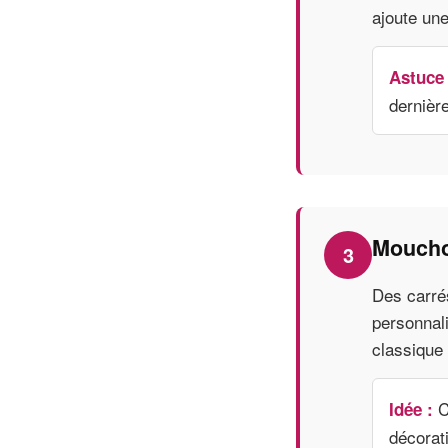
ajoute une
Astuce 
dernièr
Mouchoi
3
Des carré
personnali
classique 
C
Idée :
décorati