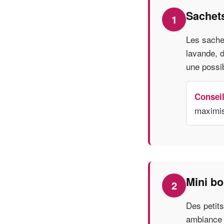
Sachets
1
Les sache
lavande, 
une possib
Conseil
maximis
Mini bo
2
Des petits
ambiance c